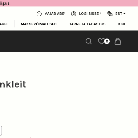
õigus.
VAJAB ABI?
LOGI SISSE
EST
ABEL
MAKSEVÕIMALUSED
TARNE JA TAGASTUS
KKK
0
nkleit