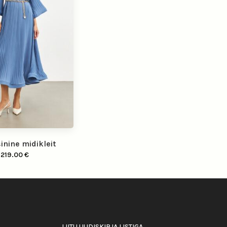
inine midikleit
219.00
€
LIITU UUDISKIRJA LISTIGA