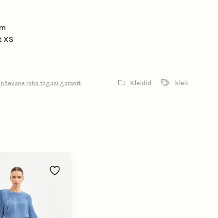
cm
t XS
Kleidid
kleit
 päevane raha tagasi garantii