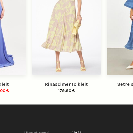
leit
Rinascimento kleit
Setre s
e
Praegune
.00
€
179.90
€
hind
on:
00 €.
140.00 €.
Hinnatumad
VAAN