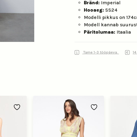
Bränd:
Imperial
Hooaeg:
SS24
Modelli pikkus on 174
Modell kannab suurus
Päritolumaa:
Itaalia
Tarne 1-3 tööpäeva.
14