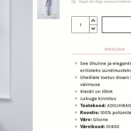
Vajad abi õige suuruse leidmi
1
KIRJELDUS
See õhuline ja elegantn
erilisteks sündmustek
Üheõlale toetuv disain
välimuse
Kleidil on lõhik
Lukuga kinnitus
Tootekood:
ADOJHBA0
Koostis:
100% polüest
Värv:
Glicine
Värvikood:
01400