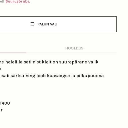
sel?
Suuruste abi.
PALUN VALI
HOOLDUS
e helelilla satiinist kleit on suurepärane valik
s
 lisab särtsu ning loob kaasaegse ja pilkupüüdva
1400
er