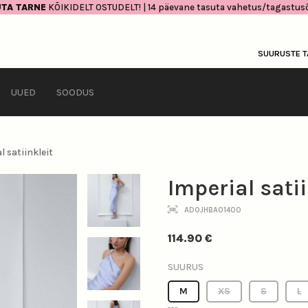
TA TARNE
KÕIKIDELT OSTUDELT! | 14 päevane tasuta vahetus/tagastus
SUURUSTE T
UUED
SOODUS
l satiinkleit
Imperial satii
ADOJHBA01400
114.90
€
SUURUS
M
XS
S
L