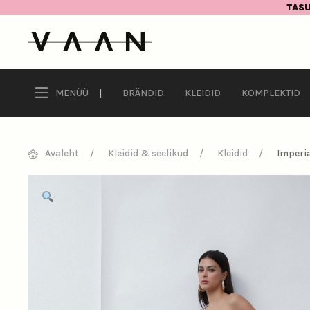
TASU
MENÜÜ
|
BRÄNDID
KLEIDID
KOMPLEKTID
Avaleht
Kleidid & seelikud
Kleidid
Imperia