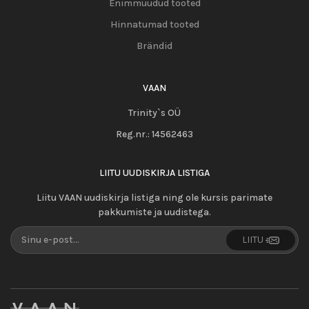
Enimmüüdud tooted
Hinnatumad tooted
Brändid
VAAN
Trinity`s OÜ
Reg.nr.:
14562463
LIITU UUDISKIRJA LISTIGA
Liitu VAAN uudiskirja listiga ning ole kursis parimate
pakkumiste ja uudistega.
LIITU