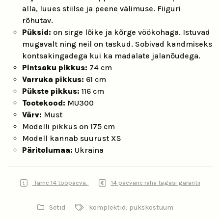
alla, luues stiilse ja peene välimuse. Fiiguri
rõhutav.
Püksid:
on sirge lõike ja kõrge vöökohaga. Istuvad
mugavalt ning neil on taskud. Sobivad kandmiseks
kontsakingadega kui ka madalate jalanõudega.
Pintsaku pikkus:
74 cm
Varruka pikkus:
61 cm
Pükste pikkus:
116 cm
Tootekood:
MU300
Värv:
Must
Modelli pikkus on 175 cm
Modell kannab suurust XS
Päritolumaa:
Ukraina
Tarne 14 tööpäeva.
14 päevane raha tagasi garantii
Setid
komplektid
,
pükskostüüm