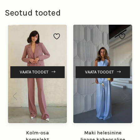
Seotud tooted
VAATA TOODET
VAATA TOODET
Kolm-osa
Maki helesinine
komplekt
linane kaheosaline