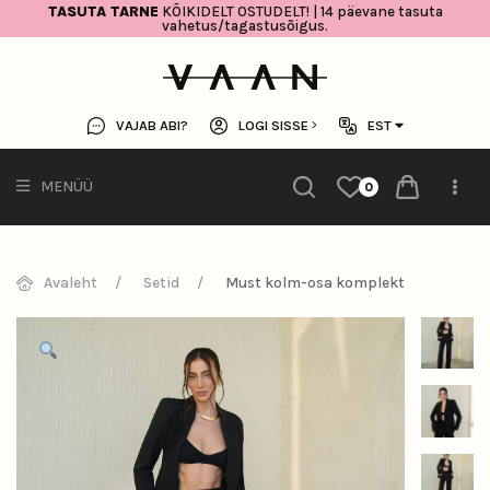
TASUTA TARNE
KÕIKIDELT OSTUDELT! | 14 päevane tasuta
vahetus/tagastusõigus.
VAJAB ABI?
LOGI SISSE
EST
MENÜÜ
0
Avaleht
Setid
Must kolm-osa komplekt