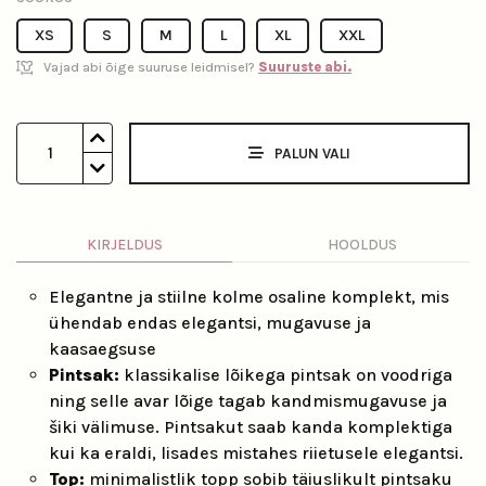
XS
S
M
L
XL
XXL
Vajad abi õige suuruse leidmisel?
Suuruste abi.
1
PALUN VALI
KIRJELDUS
HOOLDUS
Elegantne ja stiilne kolme osaline komplekt, mis
ühendab endas elegantsi, mugavuse ja
kaasaegsuse
Pintsak:
klassikalise lõikega pintsak on voodriga
ning selle avar lõige tagab kandmismugavuse ja
šiki välimuse. Pintsakut saab kanda komplektiga
kui ka eraldi, lisades mistahes riietusele elegantsi.
Top:
minimalistlik topp sobib täiuslikult pintsaku