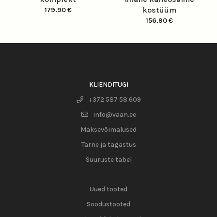
kostüüm
179.90
€
156.90
€
KLIENDITUGI
+372 587 58 609
info@vaan.ee
Maksevõimalused
Tarne ja tagastus
Suuruste tabel
Uued tooted
Soodustooted