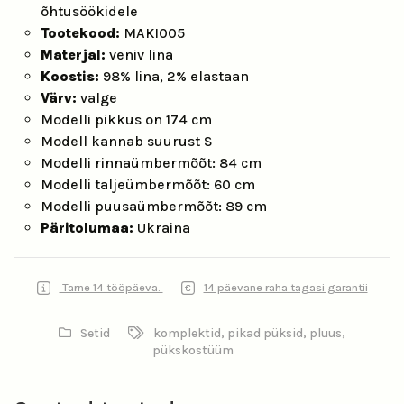
õhtusöökidele
Tootekood:
MAKI005
Materjal:
veniv lina
Koostis:
98% lina, 2% elastaan
Värv:
valge
Modelli pikkus on 174 cm
Modell kannab suurust S
Modelli rinnaümbermõõt: 84 cm
Modelli taljeümbermõõt: 60 cm
Modelli puusaümbermõõt: 89 cm
Päritolumaa:
Ukraina
Tarne 14 tööpäeva.
14 päevane raha tagasi garantii
Setid
komplektid
,
pikad püksid
,
pluus
,
pükskostüüm