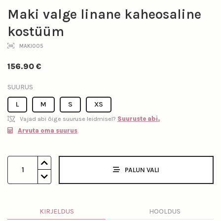
Maki valge linane kaheosaline
kostüüm
MAKI005
156.90
€
SUURUS
L
M
S
XS
Vajad abi õige suuruse leidmisel?
Suuruste abi.
Arvuta oma suurus
.
1
PALUN VALI
KIRJELDUS
HOOLDUS