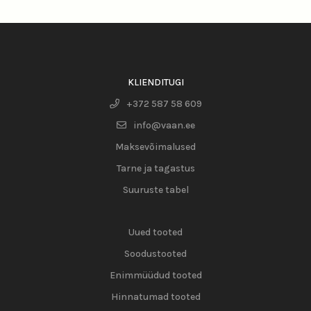
KLIENDITUGI
+372 587 58 609
info@vaan.ee
Maksevõimalused
Tarne ja tagastus
Suuruste tabel
Uued tooted
Soodustooted
Enimmüüdud tooted
Hinnatumad tooted