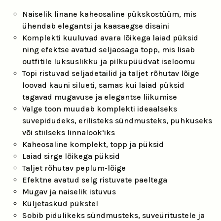
Naiselik linane kaheosaline pükskostüüm, mis
ühendab elegantsi ja kaasaegse disaini
Komplekti kuuluvad avara lõikega laiad püksid
ning efektse avatud seljaosaga topp, mis lisab
outfitile luksuslikku ja pilkupüüdvat iseloomu
Topi ristuvad seljadetailid ja taljet rõhutav lõige
loovad kauni silueti, samas kui laiad püksid
tagavad mugavuse ja elegantse liikumise
Valge toon muudab komplekti ideaalseks
suvepidudeks, erilisteks sündmusteks, puhkuseks
või stiilseks linnalook’iks
Kaheosaline komplekt, topp ja püksid
Laiad sirge lõikega püksid
Taljet rõhutav peplum-lõige
Efektne avatud selg ristuvate paeltega
Mugav ja naiselik istuvus
Küljetaskud pükstel
Sobib pidulikeks sündmusteks, suveüritustele ja