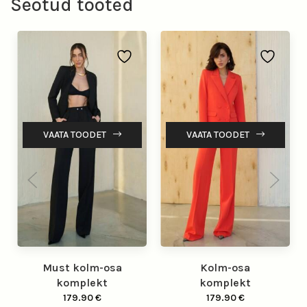
Seotud tooted
VAATA TOODET
VAATA TOODET
Must kolm-osa
Kolm-osa
komplekt
komplekt
179.90
€
179.90
€