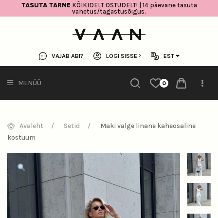
TASUTA TARNE
KÕIKIDELT OSTUDELT! | 14 päevane tasuta
vahetus/tagastusõigus.
VAJAB ABI?
LOGI SISSE
EST
MENÜÜ
0
Avaleht
Setid
Maki valge linane kaheosaline
kostüüm