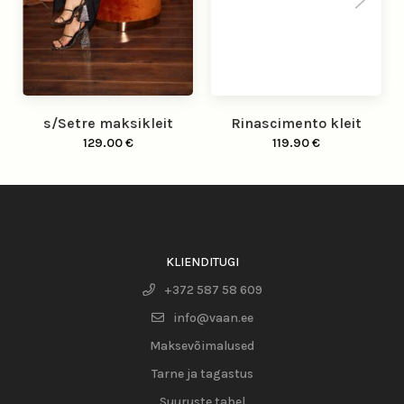
s/Setre maksikleit
Rinascimento kleit
129.00
€
119.90
€
KLIENDITUGI
+372 587 58 609
info@vaan.ee
Maksevõimalused
Tarne ja tagastus
Suuruste tabel