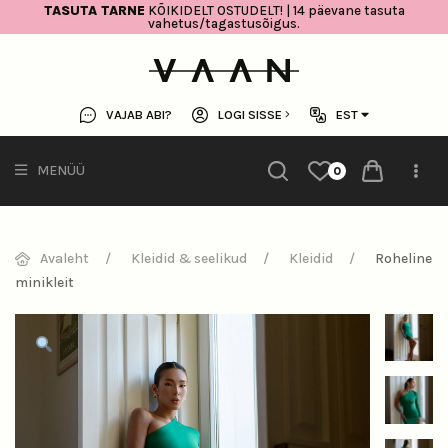
TASUTA TARNE
KÕIKIDELT OSTUDELT! | 14 päevane tasuta
vahetus/tagastusõigus.
VAJAB ABI?
LOGI SISSE
EST
MENÜÜ
0
Avaleht
Kleidid & seelikud
Kleidid
Roheline
minikleit