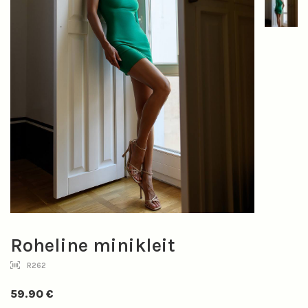
Roheline minikleit
R262
59.90
€