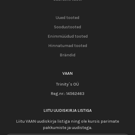
Uued tooted
Soodustooted
Enimmüüdud tooted
Hinnatumad tooted
Brändid
VAAN
Trinity`s OÜ
Reg.nr.:
14562463
LIITU UUDISKIRJA LISTIGA
Liitu VAAN uudiskirja listiga ning ole kursis parimate
pakkumiste ja uudistega.