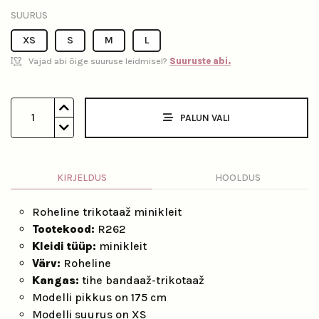
SUURUS
XS
S
M
L
Vajad abi õige suuruse leidmisel?
Suuruste abi.
1
PALUN VALI
KIRJELDUS
HOOLDUS
Roheline trikotaaž minikleit
Tootekood:
R262
Kleidi tüüp:
minikleit
Värv:
Roheline
Kangas:
tihe bandaaž-trikotaaž
Modelli pikkus on 175 cm
Modelli suurus on XS