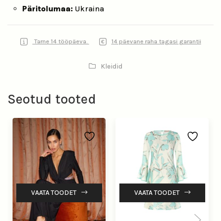
Päritolumaa:
Ukraina
Tarne 14 tööpäeva.
14 päevane raha tagasi garantii
Kleidid
Seotud tooted
VAATA TOODET
VAATA TOODET